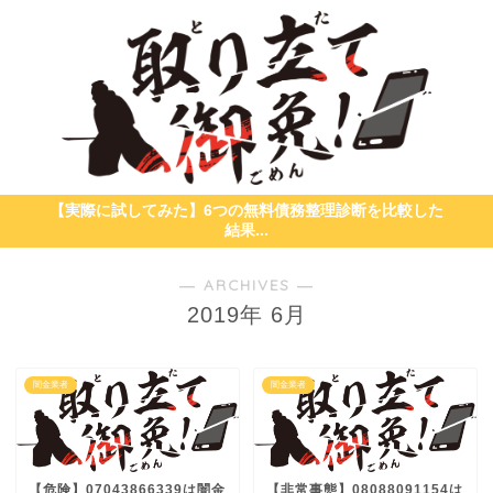
【実際に試してみた】6つの無料債務整理診断を比較した
結果...
― ARCHIVES ―
2019年 6月
闇金業者
闇金業者
【危険】07043866339は闇金
【非常事態】08088091154は