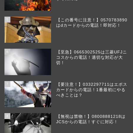
5
【この番号に注意！】0570783890
はdカードからの電話！即対応！
6
【至急】0665302525は三菱UFJニ
コスからの電話！適切な対応が大
切！
7
【要注意！】0332297711はエポス
カードからの電話！1番最初にやる
べきことは？
8
【無視は禁物！】08008881218は
JCSからの電話！すぐに対応！