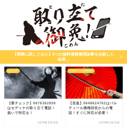
【実際に試してみた】6つの無料債務整理診断を比較した
結果...
セディナ
パルティール債権回収
【要チェック】0676362850
【至急】0648624762はパル
はセディナの取り立て電話！
ティール債権回収からの電
急いで対応を！
話！すぐに対応が必要！
2019年3月14日
2019年3月14日