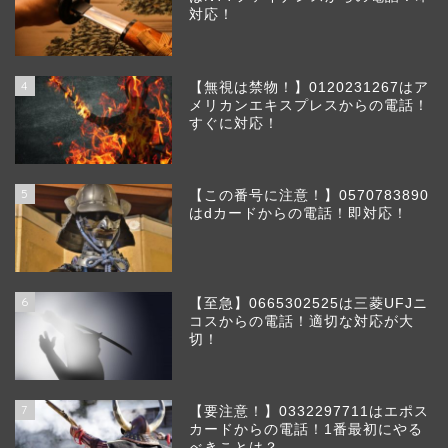
対応！
4
【無視は禁物！】0120231267はア
メリカンエキスプレスからの電話！
すぐに対応！
5
【この番号に注意！】0570783890
はdカードからの電話！即対応！
6
【至急】0665302525は三菱UFJニ
コスからの電話！適切な対応が大
切！
7
【要注意！】0332297711はエポス
カードからの電話！1番最初にやる
べきことは？