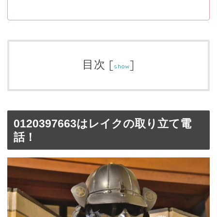
目次
[
]
show
0120397663はレイクの取り立て電
話！