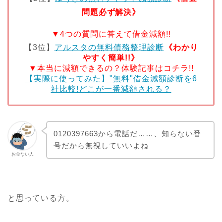
問題必ず解決》
▼4つの質問に答えて借金減額!!
【3位】
アルスタの無料債務整理診断
《わかり
やすく簡単!!》
▼本当に減額できるの？体験記事はコチラ!!
【実際に使ってみた】"無料"借金減額診断を6
社比較!どこが一番減額される？
0120397663から電話だ……、知らない番
号だから無視していいよね
お金ない人
と思っている方。