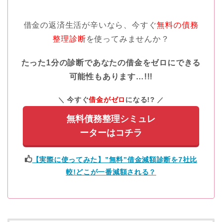
借金の返済生活が辛いなら、今すぐ
無料の債務
整理診断
を使ってみませんか？
たった1分の診断であなたの借金をゼロにできる
可能性もあります…!!!
今すぐ
借金がゼロ
になる!?
無料債務整理シミュレ
ーターはコチラ
【実際に使ってみた】”無料”借金減額診断を7社比
較!どこが一番減額される？