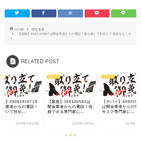
HOME
闇金業者
【危険】0342143987は闇金業者からの電話！落ち着いて対応して借金をなくそ
う
RELATED POST
業者
闇金業者
闇金業者
険】08092916719
【緊急】369126582は
【ヤバイ】8094551
闇金業者からの電話！
闇金業者からの電話！信
は闇金業者からの電
着いて対応...
頼できる専門家に...
今スグ専門家に...
2019年5月29日
2019年7月9日
2019年7