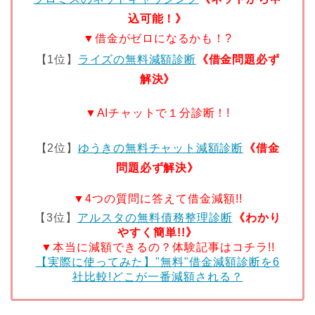
込可能！》
▼借金がゼロになるかも！?
【1位】
ライズの無料減額診断
《借金問題必ず
解決》
▼AIチャットで１分診断！!
【2位】
ゆうきの無料チャット減額診断
《借金
問題必ず解決》
▼4つの質問に答えて借金減額!!
【3位】
アルスタの無料債務整理診断
《わかり
やすく簡単!!》
▼本当に減額できるの？体験記事はコチラ!!
【実際に使ってみた】"無料"借金減額診断を6
社比較!どこが一番減額される？