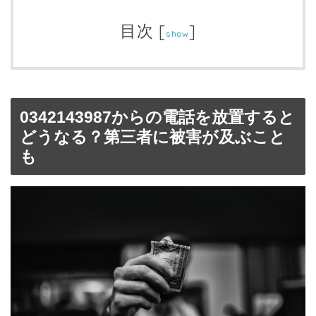
目次
[
]
show
0342143987からの電話を放置すると
どうなる？第三者に被害が及ぶこと
も