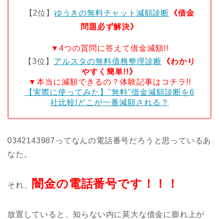
【2位】
ゆうきの無料チャット減額診断
《借金
問題必ず解決》
▼4つの質問に答えて借金減額!!
【3位】
アルスタの無料債務整理診断
《わかり
やすく簡単!!》
▼本当に減額できるの？体験記事はコチラ!!
【実際に使ってみた】"無料"借金減額診断を6
社比較!どこが一番減額される？
0342143987ってなんの電話番号だろうと思っているあ
なた。
闇金の電話番号です！！！
それ、
放置していると、知らない内に莫大な借金に膨れ上が