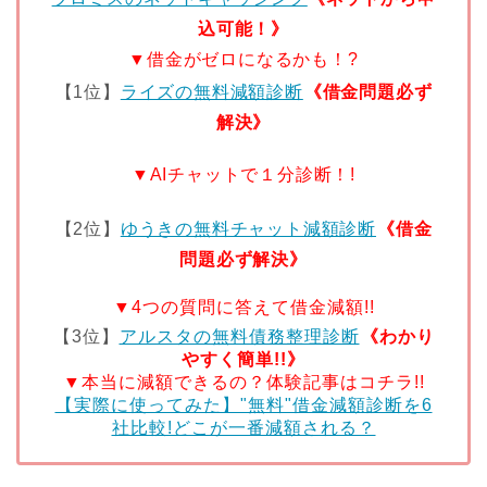
込可能！》
▼借金がゼロになるかも！?
【1位】
ライズの無料減額診断
《借金問題必ず
解決》
▼AIチャットで１分診断！!
【2位】
ゆうきの無料チャット減額診断
《借金
問題必ず解決》
▼4つの質問に答えて借金減額!!
【3位】
アルスタの無料債務整理診断
《わかり
やすく簡単!!》
▼本当に減額できるの？体験記事はコチラ!!
【実際に使ってみた】"無料"借金減額診断を6
社比較!どこが一番減額される？