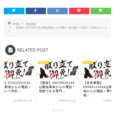
HOME
闇金業者
【危険】0367094743は闇金業者からの電話！落ち着いて対応して借金をなくそ
う
RELATED POST
業者
闇金業者
闇金業者
険】07021531530
【緊急】08079525180
【非常事態】
闇金業者からの電話！
は闇金業者からの電話！
08080114284は闇
着いて対応...
信頼できる専門...
者からの電話！専門
相...
2019年5月21日
2019年7月2日
2019年