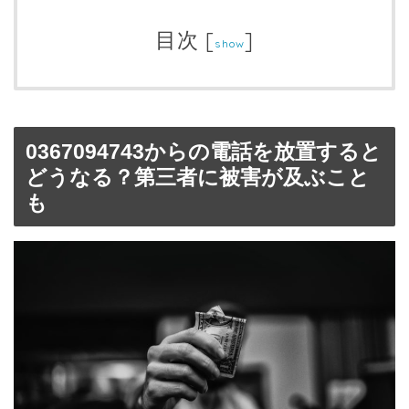
目次
[
]
show
0367094743からの電話を放置すると
どうなる？第三者に被害が及ぶこと
も