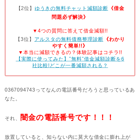
【2位】
ゆうきの無料チャット減額診断
《借金
問題必ず解決》
▼4つの質問に答えて借金減額!!
【3位】
アルスタの無料債務整理診断
《わかり
やすく簡単!!》
▼本当に減額できるの？体験記事はコチラ!!
【実際に使ってみた】"無料"借金減額診断を6
社比較!どこが一番減額される？
0367094743ってなんの電話番号だろうと思っているあ
なた。
闇金の電話番号です！！！
それ、
放置していると、知らない内に莫大な借金に膨れ上が