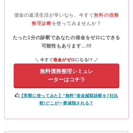
借金の返済生活が辛いなら、今すぐ
無料の債務
整理診断
を使ってみませんか？
たった1分の診断であなたの借金をゼロにできる
可能性もあります…!!!
今すぐ
借金がゼロ
になる!?
無料債務整理シミュレ
ーターはコチラ
【実際に使ってみた】”無料”借金減額診断を7社比
較!どこが一番減額される？