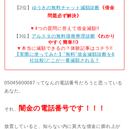
【2位】
ゆうきの無料チャット減額診断
《借金
問題必ず解決》
▼4つの質問に答えて借金減額!!
【3位】
アルスタの無料債務整理診断
《わかり
やすく簡単!!》
▼本当に減額できるの？体験記事はコチラ!!
【実際に使ってみた】"無料"借金減額診断を6
社比較!どこが一番減額される？
05045600087ってなんの電話番号だろうと思っている
あなた。
闇金の電話番号です！！！
それ、
放置していると、知らない内に莫大な借金に膨れ上が