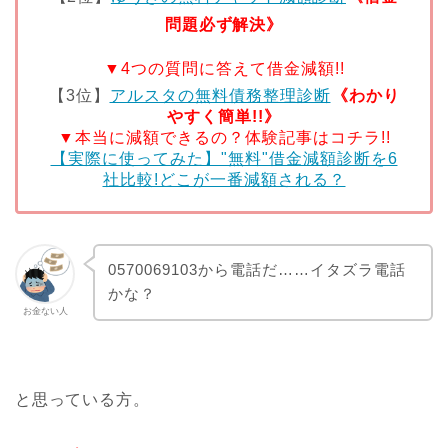
問題必ず解決》
▼4つの質問に答えて借金減額!!
【3位】
アルスタの無料債務整理診断
《わかり
やすく簡単!!》
▼本当に減額できるの？体験記事はコチラ!!
【実際に使ってみた】"無料"借金減額診断を6
社比較!どこが一番減額される？
0570069103から電話だ……イタズラ電話
かな？
お金ない人
と思っている方。