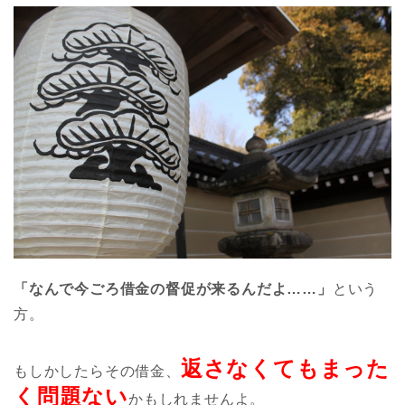
「なんで今ごろ借金の督促が来るんだよ……」
という
方。
返さなくてもまった
もしかしたらその借金、
く問題ない
かもしれませんよ。